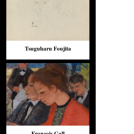
Tsuguharu Foujita
François Gall