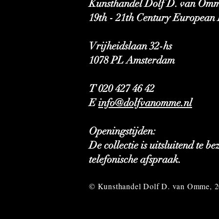
Kunsthandel Dolf D. van Omm
19th - 21th Century European 
Vrijheidslaan 32-hs
1078 PL Amsterdam
T 020 427 46 42
E
info@dolfvanomme.nl
Openingstijden:
De collectie is uitsluitend te b
telefonische afspraak.
© Kunsthandel Dolf D. van Omme, 