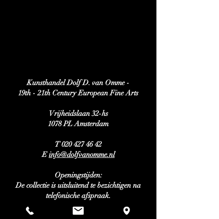
Kunsthandel Dolf D. van Omme -
19th - 21th Century European Fine Arts
Vrijheidslaan 32-hs
1078 PL Amsterdam
T 020 427 46 42
E
info@dolfvanomme.nl
Openingstijden:
De collectie is uitsluitend te bezichtigen na
telefonische afspraak.