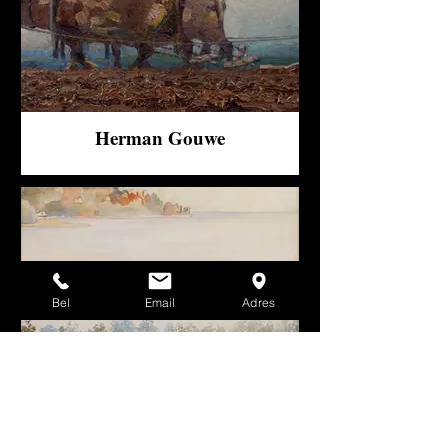
Herman Gouwe
Bel
Email
Adres
Johan van Hell