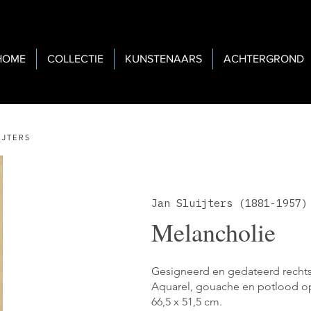
HOME
COLLECTIE
KUNSTENAARS
ACHTERGROND
IJTERS
Jan Sluijters (1881-1957)
Melancholie
Gesigneerd en gedateerd recht
Aquarel, gouache en potlood o
66,5 x 51,5 cm.