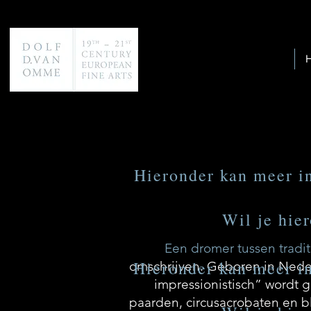
Hieronder kan meer inf
Wil je hie
Een dromer tussen tradi
Hieronder kan meer inf
omschrijven. Geboren in Nederl
impressionistisch” wordt g
paarden, circusacrobaten en b