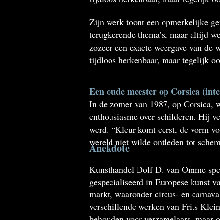
Zijn werk toont een opmerkelijke gev
terugkerende thema’s, maar altijd we
zozeer een exacte weergave van de w
tijdloos herkenbaar, maar tegelijk o
Een oude meester op Corsica (inte
In de zomer van 1987, op Corsica, w
enthousiasme over schilderen. Hij v
werd. “Kleur komt eerst, de vorm volg
wereld niet wilde ontleden tot schem
Anekdote
Kunsthandel Dolf D. van Omme speeld
gespecialiseerd in Europese kunst va
markt, waaronder circus- en carnav
verschillende werken van Frits Klein
behouden voor verzamelaars, maar oo