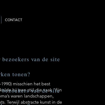
CONTACT
r bezoekers van de site
rken tonen?
8–1990) misschien het best
r bezoekers van de site
de hij een stijl die vaak “fijn
thema’s waren landschappen,
 Terwijl abstracte kunst in de