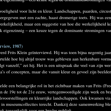
oeligheid voor licht en kleur. Landschappen, paarden, circus
ergegeven met een zachte, haast dromerige toets. Hij was een 
erkelijkheid, maar een suggestie van hoe die werkelijkheid k
ok eigenzinnig – een keuze tegen de dominante stromingen van 
rview, 1987)
erd Frits Klein geïnterviewd. Hij was toen bijna negentig ja
ertelde hoe hij altijd trouw was gebleven aan herkenbare vorm
t vanzelf,” zei hij. Het is een uitspraak die veel van zijn wer
a’s of concepten, maar die vanuit kleur en gevoel zijn beelden 
e een belangrijke rol in het zichtbaar maken van Frits (Fre
n de 19e tot de 21e eeuw, vertegenwoordigde zijn werk en brac
alsvoorstellingen en kleurrijke landschappen. Ook kwamen v
 in museumcollecties terecht. Dankzij deze samenwerking blee
k toegankelijk voor een breder publiek.