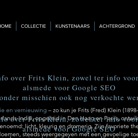
HOME
COLLECTIE
KUNSTENAARS
ACHTERGROND
o over Frits Klein, zowel ter info voo
alsmede voor Google SEO
ronder misschien ook nog verkochte we
tie en vernieuwing
– zo kun je Frits (Fred) Klein (189
o over Frits Klein, zowel ter info voo
ands-Indië, opgeleid in Den Haag en Parijs, ontwikkel
enoemd: licht, kleurig en dromerig. Zijn favoriete 
alsmede voor Google SEO
loemen, steeds weergegeven met een gevoelige toets.