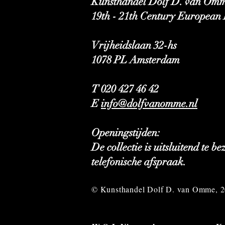
Kunsthandel Dolf D. van Omm
19th - 21th Century European 
Vrijheidslaan 32-hs
1078 PL Amsterdam
T 020 427 46 42
E
info@dolfvanomme.nl
Openingstijden:
De collectie is uitsluitend te b
telefonische afspraak.
© Kunsthandel Dolf D. van Omme, 